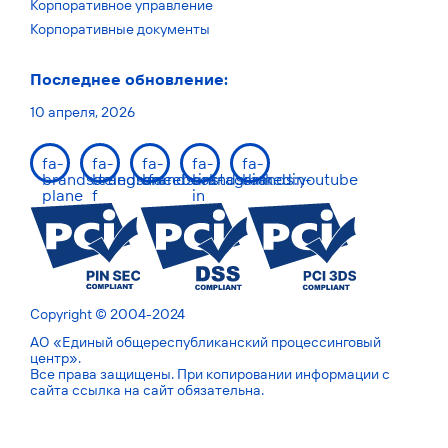
Корпоративное управление
Корпоративные документы
Последнее обновление:
10 апреля, 2026
fa-
fa-
fa-
fa-
fa-
brands:telegram-
brands:facebook-
brands:instagram
brands:linkedin-
brands:youtube
plane
f
in
Copyright © 2004-2024
АО «Единый общереспубликанский процессинговый
центр».
Все права защищены. При копировании информации с
сайта ссылка на сайт обязательна.