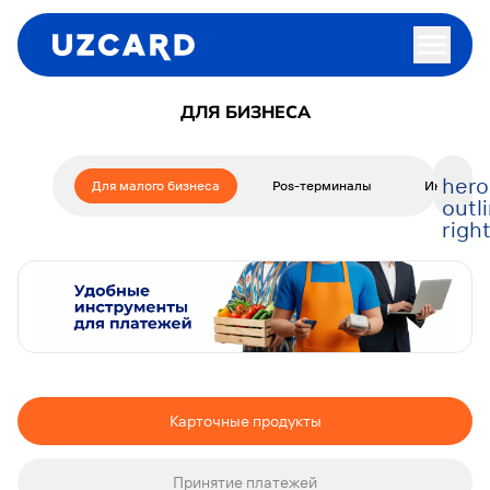
ДЛЯ БИЗНЕСА
hero
Для малого бизнеса
Pos-терминалы
Интеграци
outl
righ
Карточные продукты
Принятие платежей