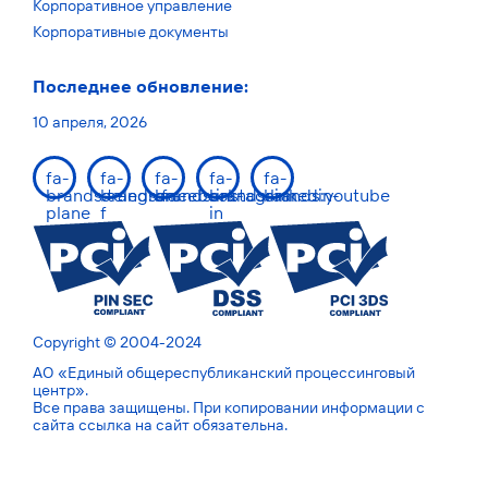
Корпоративное управление
Корпоративные документы
Последнее обновление:
10 апреля, 2026
fa-
fa-
fa-
fa-
fa-
brands:telegram-
brands:facebook-
brands:instagram
brands:linkedin-
brands:youtube
plane
f
in
Copyright © 2004-2024
АО «Единый общереспубликанский процессинговый
центр».
Все права защищены. При копировании информации с
сайта ссылка на сайт обязательна.