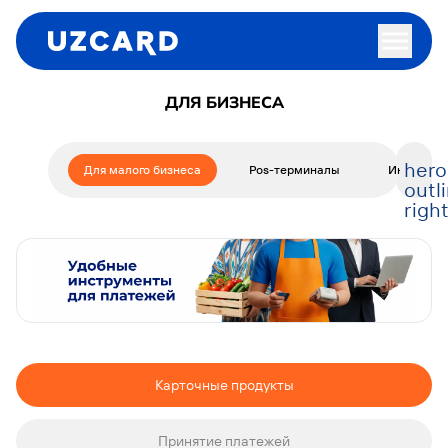
ДЛЯ БИЗНЕСА
hero
Для малого бизнеса
Pos-терминалы
Интеграци
outl
righ
Карточные продукты
Принятие платежей