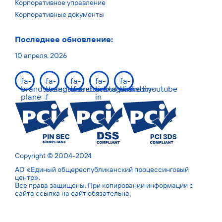
Корпоративное управление
Корпоративные документы
Последнее обновление:
10 апреля, 2026
fa-
fa-
fa-
fa-
fa-
brands:telegram-
brands:facebook-
brands:instagram
brands:linkedin-
brands:youtube
plane
f
in
Copyright © 2004-2024
АО «Единый общереспубликанский процессинговый
центр».
Все права защищены. При копировании информации с
сайта ссылка на сайт обязательна.