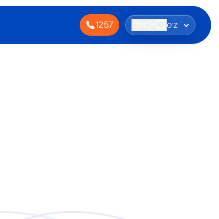
1257
O'Z