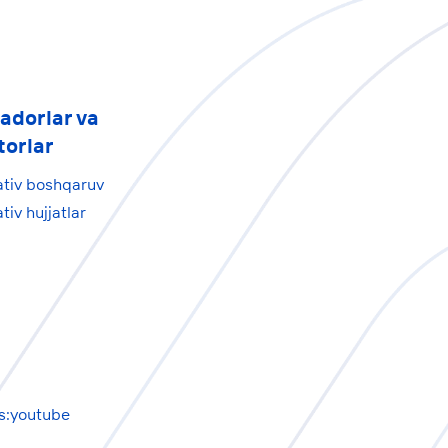
adorlar va
torlar
ativ boshqaruv
tiv hujjatlar
-
s:youtube