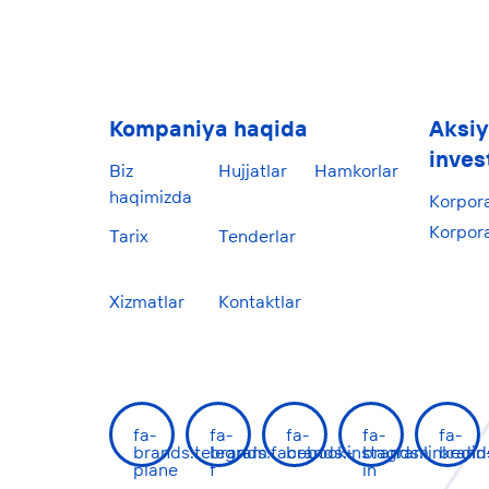
Kompaniya haqida
Aksiy
inves
Biz
Hujjatlar
Hamkorlar
haqimizda
Korpor
Korpora
Tarix
Tenderlar
Xizmatlar
Kontaktlar
fa-
fa-
fa-
fa-
fa-
brands:telegram-
brands:facebook-
brands:instagram
brands:linkedin
brand
plane
f
in