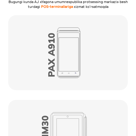
Bugungi kunda AJ «Yagona umumrespublika protsessing markazi» besh
turdagi
POS-terminallariga
xizmat koʻrsatmoqda