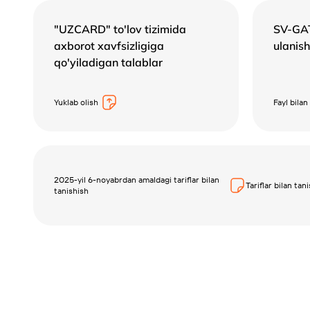
"UZCARD" to'lov tizimida
SV-GA
axborot xavfsizligiga
ulanish
qo'yiladigan talablar
Yuklab olish
Fayl bilan
2025-yil 6-noyabrdan amaldagi tariflar bilan
Tariflar bilan tan
tanishish