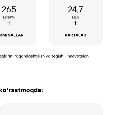
265
24,7
MINGTA
MLN
+
+
RMINALLAR
KARTALAR
qlarini raqamlashtirish va tegishli innovatsion
 kоʻrsatmoqda: