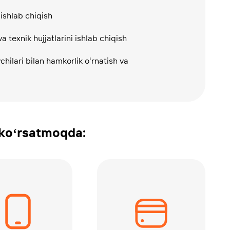
 ishlab chiqish
a texnik hujjatlarini ishlab chiqish
hilari bilan hamkorlik oʻrnatish va
 kоʻrsatmoqda: