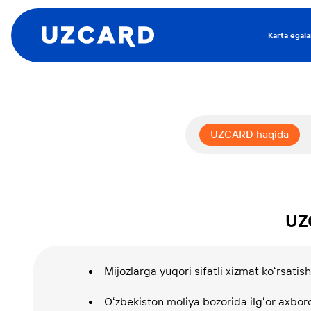
Karta egala
UZCARD haqida
UZ
Mijozlarga yuqori sifatli xizmat koʻrsatish
Oʻzbekiston moliya bozorida ilgʻor axboro