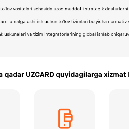
toʻlov vositalari sohasida uzoq muddatli strategik dasturlarni
arni amalga oshirish uchun toʻlov tizimlari boʻyicha normativ v
 uskunalari va tizim integratorlarining global ishlab chiqaruvc
 qadar UZCARD quyidagilarga xizmat