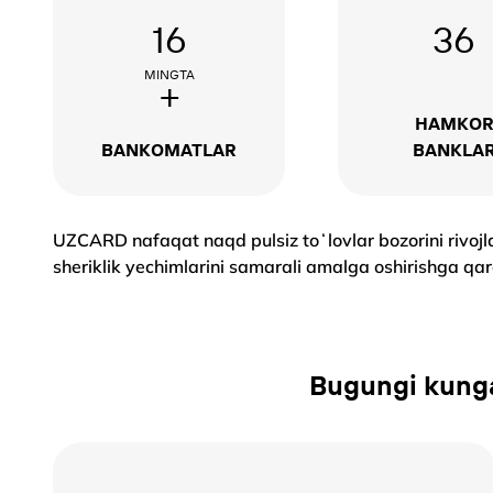
16
36
MINGTA
+
HAMKO
BANKOMATLAR
BANKLA
UZCARD nafaqat naqd pulsiz toʻlovlar bozorini rivojla
sheriklik yechimlarini samarali amalga oshirishga q
Bugungi kunga