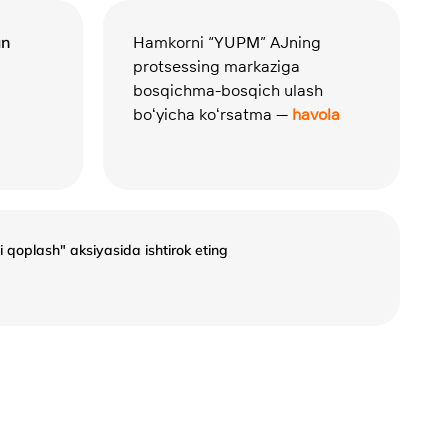
un
Hamkorni “YUPM” AJning
protsessing markaziga
bosqichma-bosqich ulash
boʻyicha koʻrsatma —
havola
ni qoplash" aksiyasida ishtirok eting