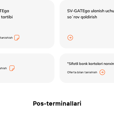
TEga
SV-GATEga ulanish uch
 tartibi
soʻrov qoldirish
 tanishish
"Sifatli bank kartalari narxi
ishish
Oferta bilan tanishish
Pos-terminallari