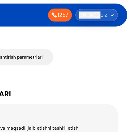
1257
O'Z
shtirish parametrlari
ARI
va maqsadli jalb etishni tashkil etish