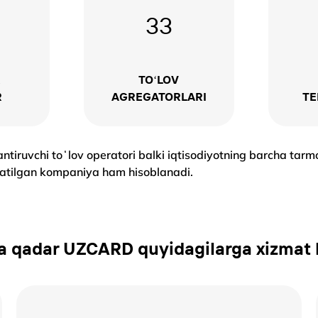
33
R
TOʻLOV
R
AGREGATORLARI
TE
ntiruvchi toʻlov operatori balki iqtisodiyotning barcha tarmo
aratilgan kompaniya ham hisoblanadi.
 qadar UZCARD quyidagilarga xizmat