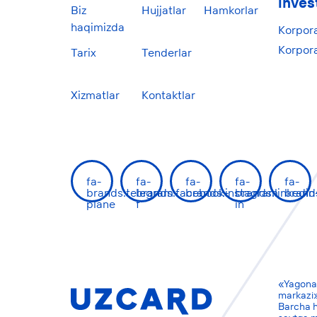
inves
Biz
Hujjatlar
Hamkorlar
haqimizda
Korpor
Korpora
Tarix
Tenderlar
Xizmatlar
Kontaktlar
fa-
fa-
fa-
fa-
fa-
brands:telegram-
brands:facebook-
brands:instagram
brands:linkedin
brand
plane
f
in
«Yagona
markazi»
Barcha 