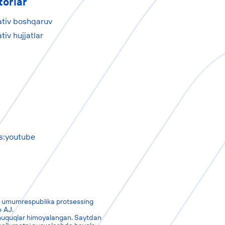
torlar
ativ boshqaruv
tiv hujjatlar
-
s:youtube
 umumrespublika protsessing
 AJ.
huquqlar himoyalangan. Saytdan