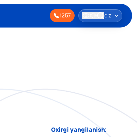
1257
O'Z
Oxirgi yangilanish: