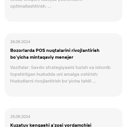
optimallashtirish. ...
26.09.2024
Bozorlarda POS nuqtalarini rivojlantirish
bo‘yicha mintaqaviy menejer
Vazifalar: Savdo strategiyasini tuzish va ishonib
topshirilgan hududda uni amalga oshirish;
Hududlarni rivojlantirish bo‘yicha tahlil ...
25.09.2024
Kuzatuv kengashi a’zosi yordamchisi