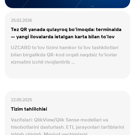
25.02.2026
Tez QR yanada qulayroq bo‘lmoqda: terminalda
— yangi ilovalarda istalgan karta bilan to‘lov
UZCARD to‘lov tizimi hamkor to‘lov tashkilotlari
bilan birgalikda QR-kod orqali naqdsiz to‘lovlar
xizmatini izchil rivojlantirib ...
22.05.2025
Tizim tahlilchisi
Vazifalari: QlikView/Qlik Sense modellari va
hisobotlarini dasturlash. ETL jarayonlari tartiblarini
ishlab chiqish. Mavjud yechimlarni