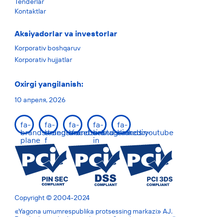
Tenderlar
Kontaktlar
Aksiyadorlar va investorlar
Korporativ boshqaruv
Korporativ hujjatlar
Oxirgi yangilanish:
10 апреля, 2026
fa-
fa-
fa-
fa-
fa-
brands:telegram-
brands:facebook-
brands:instagram
brands:linkedin-
brands:youtube
plane
f
in
Copyright © 2004-2024
«Yagona umumrespublika protsessing markazi» AJ.