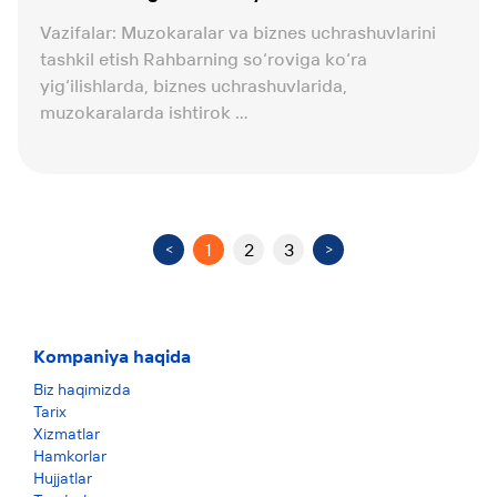
Vazifalar: Muzokaralar va biznes uchrashuvlarini
tashkil etish Rahbarning so‘roviga ko‘ra
yig‘ilishlarda, biznes uchrashuvlarida,
muzokaralarda ishtirok ...
1
2
3
<
>
Kompaniya haqida
Biz haqimizda
Tarix
Xizmatlar
Hamkorlar
Hujjatlar